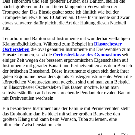
Das Tenorhorn und sein größerer Bruder, das Bariton, stellen die
nächst größeren und damit tiefer klingenden Verwandten der
Trompete dar. Das Einstiegsalter setze ich ähnlich wie bei der
Trompete bei etwa 8 bis 10 Jahren an. Diese Instrumente sind zwar
etwas schwerer, dafür gleicht die Art der Haltung diesen Nachteil
aus.
Tenorhorn und Bariton sind Instrumente mit wunderbar vielfältigen
Klangmöglichkeiten. Während zum Beispiel im
Blasorchester
Oschersleben
die oval gebauten Instrumente mit Drehventilen zum
Einsatz kommen, setzt die
Orchesterklasse des Gymnasiums
seit
einiger Zeit wegen der besseren ergonomischen Eigenschaften auf
Instrumente mit gerader Bauart und Perinetventilen aus dem Bereich
der britischen Brassband. Diese Instrumente eignen sich dank ihrer
guten Ergonomie besonders gut als Einsteigerinstrumente. Wenn die
körperlichen Voraussetzungen gegeben sind und man zum Beispiel
im Blasorchester Oschersleben Fuß fassen möchte, kann man
selbstverständlich auf das entsprechende Pendant der ovalen Bauart
mit Drehventilen wechseln.
Ein besonderes Instrument aus der Familie mit Perinetventilen stellt
das Euphonium dar. Es bietet mit seiner großen Bauweise den
größten Klang und kann beim Wunsch, Tuba zu lernen, eine
hilfreiche Zwischenstation sein.